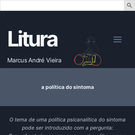
Search
for:
Skip
to
Litura
content
Marcus André Vieira
a política do sintoma
O tema de uma política psicanalítica do sintoma
pode ser introduzido com a pergunta: