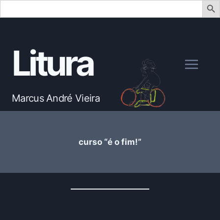
Search
for:
Skip
to
Litura
content
Marcus André Vieira
curso “é o fim!”