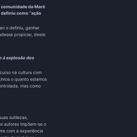
na comunidade da Maré
 definiu como “ação
an o definiu, ganhar
desse propiciar, deste
o à explosão dos
curso na cultura com
ntimos o quanto estamos
controlada, mas como
uas sutilezas,
us autores impõem-se o
nte com a experiência