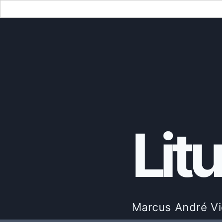
Search
for:
Skip
to
content
Lit
Marcus André Vi