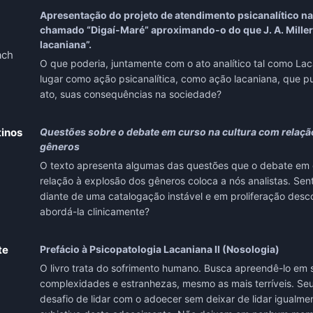
Apresentação do projeto de atendimento psicanalítico 
chamado “Digaí-Maré” aproximando-o do que J. A. Miller
lacaniana”.
ach
O que poderia, juntamente com o ato analítico tal como Lac
lugar como ação psicanalítica, como ação lacaniana, que pu
ato, suas consequências na sociedade?
tinos
Questões sobre o debate em curso na cultura com relaçã
gêneros
O texto apresenta algumas das questões que o debate em 
relação à explosão dos gêneros coloca a nós analistas. Se
diante de uma catalogação instável e em proliferação des
abordá-la clinicamente?
te
Prefácio à Psicopatologia Lacaniana II (Nosologia)
O livro trata do sofrimento humano. Busca apreendê-lo em s
complexidades e estranhezas, mesmo as mais terríveis. Se
desafio de lidar com o adoecer sem deixar de lidar igualme