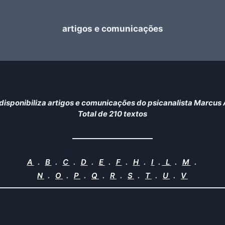
artigos e comunicações
disponibiliza artigos e comunicações do psicanalista Marcus 
Total de 210 textos
.
.
.
.
.
.
.
.
.
.
A
B
C
D
E
F
H
I
L
M
.
.
.
.
.
.
.
.
N
O
P
Q
R
S
T
U
V