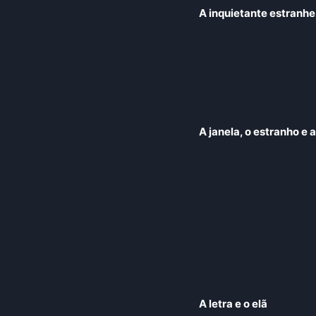
A inquietante estranh
A janela, o estranho e 
A letra e o elã