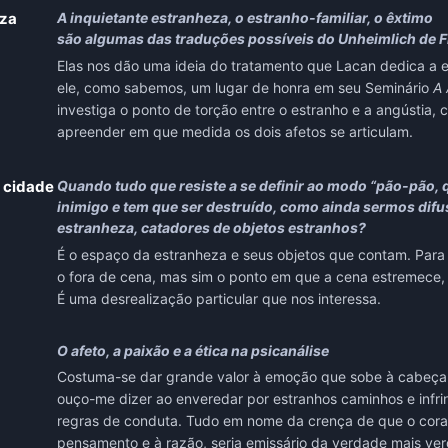
eza
A inquietante estranheza, o estranho-familiar, o êxtimo
são algumas das traduções possíveis do Unheimlich de F
Elas nos dão uma ideia do tratamento que Lacan dedica a e
ele, como sabemos, um lugar de honra em seu Seminário
A 
investiga o ponto de torção entre o estranho e a angústia, 
apreender em que medida os dois afetos se articulam.
a cidade
Quando tudo que resiste a se definir ao modo “pão-pão, 
inimigo e tem que ser destruído, como ainda sermos difu
estranheza, catadores de objetos estranhos?
É o espaço da estranheza e seus objetos que contam. Para 
o fora de cena, mas sim o ponto em que a cena estremece,
É uma desrealização particular que nos interessa.
O afeto, a paixão e a ética na psicanálise
Costuma-se dar grande valor à emoção que sobe à cabeça. 
ouço-me dizer ao enveredar por estranhos caminhos e infrin
regras de conduta. Tudo em nome da crença de que o cora
pensamento e à razão, seria emissário da verdade mais verd