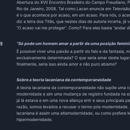
Abertura do XVII Encontro Brasileiro do Campo Freudiano, Ps
Rio de Janeiro, 2008. Tal como Lacan enuncia em
Televisão
é o que acontece por acaso, em um acaso. Para nós, o acas
diz a letra dos Titãs, que nestes dias de autoria incerta, já 
“O acaso vai me proteger”. Como? Para eles basta “andar di
!)
“Só pode um homem amar a partir de uma posição femini
É possível viver uma paixão a partir do falo e da fantasia, 
exclusivamente determinada? O que seria amar deste lugar
finalmente, seria isso ainda amor e não puro abismo?
Sobre a teoria lacaniana da contemporaneidade
A teoria lacaniana da contemporaneidade não supõe uma r
modernidade e sim uma mudança de registro fundada na e
já lá estava e em uma nova aliança entr e seus principais 
razão, somos levados a recusar o termo pós-modernidade
lacaniana é assim uma altamodernidade, ou como prefere Mi
hipermodernidade.