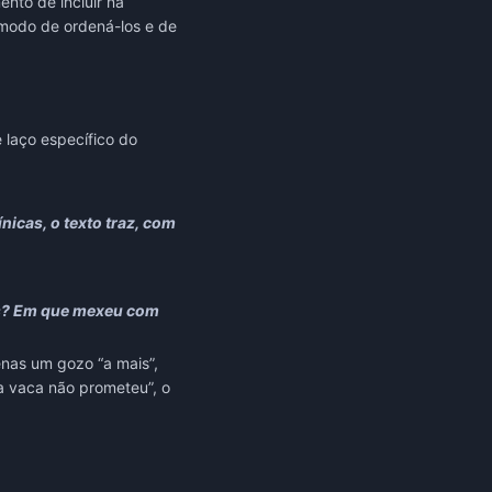
to de incluir na
modo de ordená-los e de
 laço específico do
nicas, o texto traz, com
ias? Em que mexeu com
enas um gozo “a mais”,
a vaca não prometeu”, o