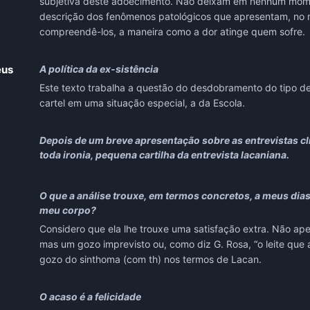
subjetiva deste adoecimento. Não deixam em nenhum momen
descrição dos fenômenos patológicos que apresentam, no 
compreendê-los, a maneira como a dor atinge quem sofre.
eus
A política da ex-sistência
Este texto trabalha a questão do desdobramento do tipo de
cartel em uma situação especial, a da Escola.
Depois de um breve apresentação sobre as entrevistas clí
toda ironia, pequena cartilha da entrevista lacaniana.
O que a análise trouxe, em termos concretos, a meus d
meu corpo?
Considero que ela lhe trouxe uma satisfação extra. Não ap
mas um gozo imprevisto ou, como diz G. Rosa, “o leite que 
gozo do sinthoma (com th) nos termos de Lacan.
O acaso é a felicidade