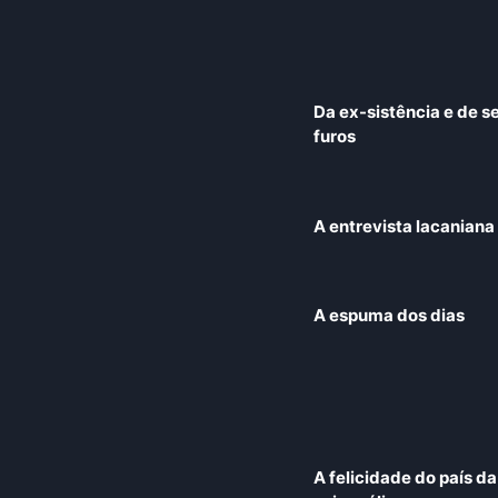
Da ex-
sistência e de s
furos
A entrevista lacaniana
A espuma dos dias
A felicidade do país da