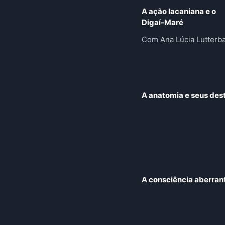
A ação lacaniana e o
Digaí-Maré
Com Ana Lúcia Lutterb
A anatomia e seus des
A consciência aberran