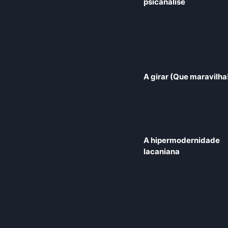
psicanálise
A girar (Que maravilha
A hipermodernidade
lacaniana