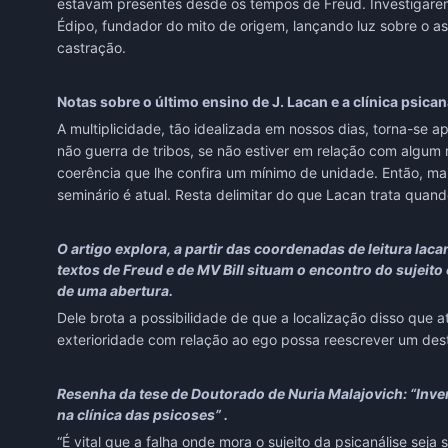
estavam presentes desde os tempos de Freud. Investigar
Édipo, fundador do mito de origem, lançando luz sobre o a
castração.
Notas sobre o último ensino de J. Lacan e a clínica psican
A multiplicidade, tão idealizada em nossos dias, torna-se
não guerra de tribos, se não estiver em relação com algu
coerência que lhe confira um mínimo de unidade. Então, ma
seminário é atual. Resta delimitar do que Lacan trata quan
O artigo explora, a partir das coordenadas de leitura lac
textos de Freud e de MV Bill situam o encontro do sujeit
de uma abertura.
Dele brota a possibilidade de que a localização disso que a
exterioridade com relação ao ego possa reescrever um dest
Resenha da tese de Doutorado de Nuria Malajovich: “Inve
na clínica das psicoses” .
“É vital que a falha onde mora o sujeito da psicanálise seja 