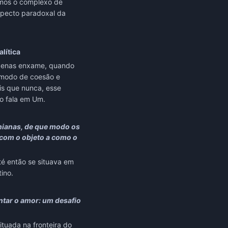
emos o complexo de
specto paradoxal da
alítica
 apenas enxame, quando
m modo de coesão e
is que nunca, esse
do fala em Um.
anianas, de que modo os
o com o objeto a como o
té então se situava em
ino.
ntar o amor: um desafio
situada na fronteira do