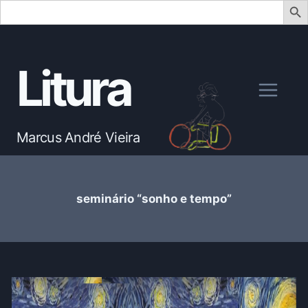
Search
for:
Skip
to
Litura
content
Marcus André Vieira
seminário “sonho e tempo”