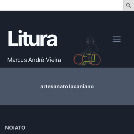
Search
for:
Skip
to
Litura
content
Marcus André Vieira
artesanato lacaniano
NOIATO