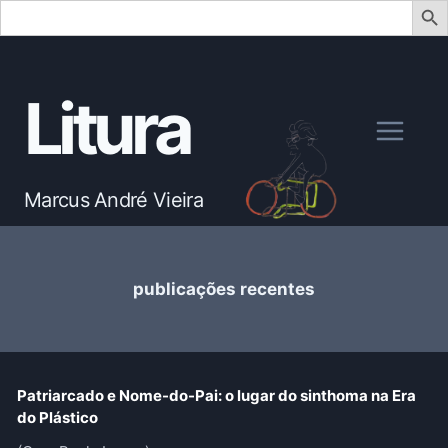
Search
for:
Skip
to
Litura
content
Marcus André Vieira
publicações recentes
Patriarcado e Nome-do-Pai: o lugar do sinthoma na Era
do Plástico