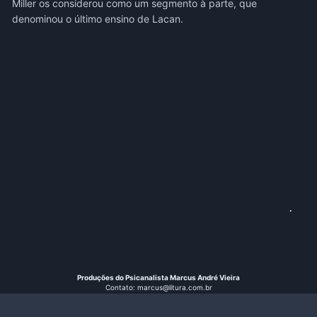
Miller os considerou como um segmento à parte, que
denominou o último ensino de Lacan.
.
Produções do Psicanalista Marcus André Vieira
Contato: marcus@litura.com.br
Instagram: @vieiramarcusandre
© 2026 Litura