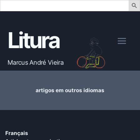
Search
for:
Skip
to
Litura
content
Marcus André Vieira
artigos em outros idiomas
Français