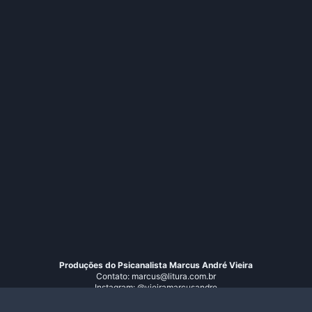
Produções do Psicanalista Marcus André Vieira
Contato: marcus@litura.com.br
Instagram: @vieiramarcusandre
© 2026 Litura