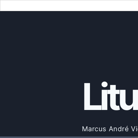
Search
for:
Skip
to
content
Lit
Marcus André Vi