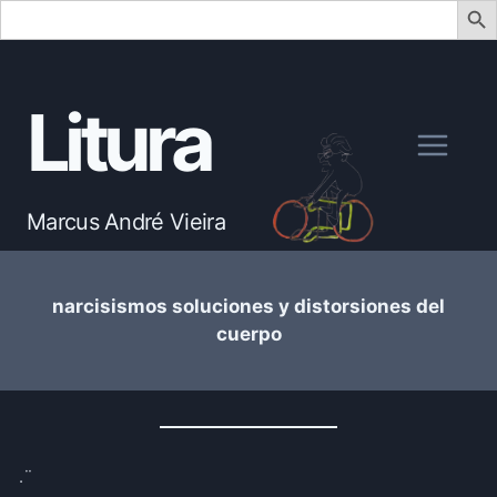
Search
for:
Skip
to
Litura
content
Marcus André Vieira
narcisismos soluciones y distorsiones del
cuerpo
.¨